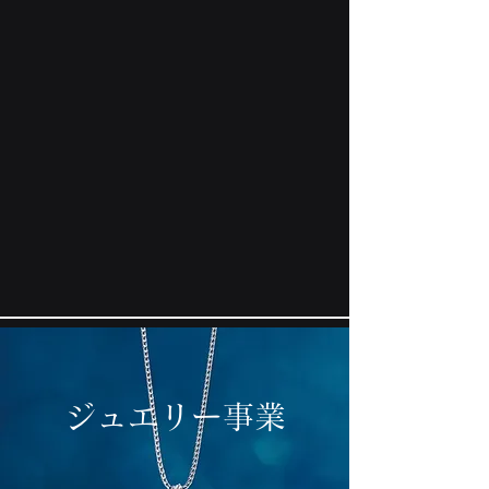
京都きものレンタル
『 和 凛 』
Kimono rental
ジュエリー事業