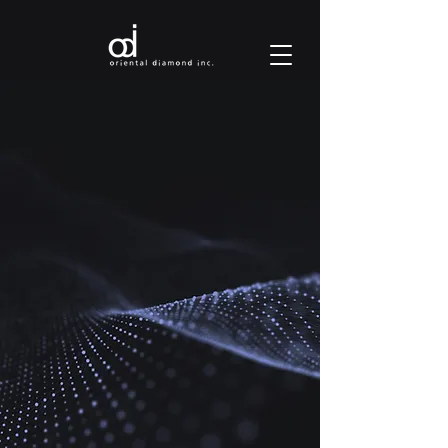
A pioneer of diamond
industry in Japan