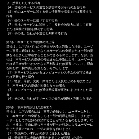
り、妨害したりする行為
（4）当社のサービスの運営を妨害するおそれのある行為
（5）他のユーザーに関する個人情報等を収集または蓄積する
行為
（6）他のユーザーに成りすます行為
（7）当社のサービスに関連して、反社会的勢力に対して直接
または間接に利益を供与する行為
（8）その他、当社が不適切と判断する行為
第7条：本サービスの提供の停止等
当社は、以下のいずれかの事由があると判断した場合、ユーザ
ーに事前に通知することなく本サービスの全部または一部の提
供を停止または中断することができるものとします。なお、当
社は、本サービスの提供の停止または中断により、ユーザーま
たは第三者が被ったいかなる不利益または損害について、理由
を問わず一切の責任を負わないものとします。
（1）本サービスにかかるコンピュータシステムの保守点検ま
たは更新を行う場合
（2）地震、落雷、火災、停電または天災などの不可抗力によ
り、本サービスの提供が困難となった場合
（3）コンピュータまたは通信回線等が事故により停止した場
合
（4）その他、当社が本サービスの提供が困難と判断した場合
第8条：利用制限および登録抹消
当社は、以下の場合には、事前の通知なく、ユーザーに対し
て、本サービスの全部もしくは一部の利用を制限し、またはユ
ーザーとしての登録を抹消することができるものとします。な
お、当社は、本条に基づき当社が行った行為によりユーザーに
生じた損害について、一切の責任を負いません。
（1）本規約のいずれかの条項に違反した場合
（2）登録事項に虚偽の事実があることが判明した場合