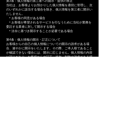
第3条：個人情報の第三者への開示・提供の禁止
当社は、お客様よりお預かりした個人情報を適切に管理し、次
のいずれかに該当する場合を除き、個人情報を第三者に開示い
たしません。
• お客様の同意がある場合
• お客様が希望されるサービスを行なうために当社が業務を
委託する業者に対して開示する場合
• 法令に基づき開示することが必要である場合
第4条：個人情報の開示・訂正について
お客様からの自己の個人情報についての開示の請求がある場
合、速やかに開示をいたします。その際、ご本人様であること
が確認できない場合には、開示に応じません。個人情報の内容
に誤りがあり、お客様からの訂正・追加・削除の請求がある場
合、調査上、速やかにこれらの請求に対応いたします。その
際、ご本人様であることが確認できない場合には、これらの請
求に応じません。
第5条：法令、規範の遵守と見直し
当社は、保有する個人情報に関して適用される日本の法令、そ
の他規範を遵守するとともに、本ポリシーの内容を適宜見直
し、その改善に努めます。個人情報の取扱いについて、上記の
請求・お問い合せ等ございましたら下記までご連絡くださいま
すようお願い申し上げます。
お問い合せ
株式会社オリエンタルダイヤモンド
〒110-0015 東京都台東区東上野1丁目26-2 オーラムビル5階
お客様相談室：tel
0120-120-200
株式会社オリエンタルダイヤモンド