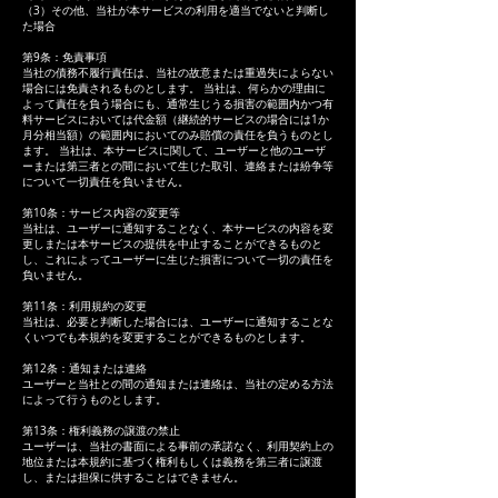
（3）その他、当社が本サービスの利用を適当でないと判断し
た場合
第9条：免責事項
当社の債務不履行責任は、当社の故意または重過失によらない
場合には免責されるものとします。 当社は、何らかの理由に
よって責任を負う場合にも、通常生じうる損害の範囲内かつ有
料サービスにおいては代金額（継続的サービスの場合には1か
月分相当額）の範囲内においてのみ賠償の責任を負うものとし
ます。 当社は、本サービスに関して、ユーザーと他のユーザ
ーまたは第三者との間において生じた取引、連絡または紛争等
について一切責任を負いません。
第10条：サービス内容の変更等
当社は、ユーザーに通知することなく、本サービスの内容を変
更しまたは本サービスの提供を中止することができるものと
し、これによってユーザーに生じた損害について一切の責任を
負いません。
第11条：利用規約の変更
当社は、必要と判断した場合には、ユーザーに通知することな
くいつでも本規約を変更することができるものとします。
第12条：通知または連絡
ユーザーと当社との間の通知または連絡は、当社の定める方法
によって行うものとします。
第13条：権利義務の譲渡の禁止
ユーザーは、当社の書面による事前の承諾なく、利用契約上の
地位または本規約に基づく権利もしくは義務を第三者に譲渡
し、または担保に供することはできません。