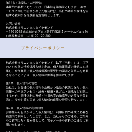
第14条：準拠法・裁判管轄
本規約の解釈にあたっては、日本法を準拠法とします。 本サ
ービスに関して紛争が生じた場合には、当社の本店所在地を管
轄する裁判所を専属的合意管轄とします。
お問い合せ
株式会社オリエンタルダイヤモンド
〒110-0015 東京都台東区東上野1丁目26-2 オーラムビル５階
お客様相談室：tel 0120-120-200
プライバシーポリシー
株式会社オリエンタルダイヤモンド（以下「当社」）は、以下
のとおり個人情報保護方針を定め、個人情報保護の仕組みを構
築し、全従業員に個人情報保護の重要性の認識と取組みを徹底
させることにより、個人情報の保護を推進致します。
第1条：個人情報の管理
当社は、お客様の個人情報を正確かつ最新の状態に保ち、個人
情報への不正アクセス・紛失・破損・改ざん・漏洩などを防止
するため、管理体制の整備・社員教育の徹底等の必要な措置を
講じ、安全対策を実施し個人情報の厳重な管理を行ないます。
第2条：個人情報の利用目的
お客様からお預かりした個人情報は、利用目的の達成に必要な
範囲内で利用しいたします。また、当社からのご連絡、ご案内
やご質問に対する回答として、電子メールや資料のご送付に利
用いたします。