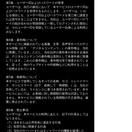
第3条：ユーザーIDおよびパスワードの管理
ユーザーは、自己の責任において、本サービスのユーザーIDお
よびパスワードを管理するものとします。 ユーザーは、いか
なる場合にも、ユーザーIDおよびパスワードを第三者に譲渡ま
たは貸与することはできません。当社は、ユーザーIDとパスワ
ードの組み合わせが登録情報と一致してログインされた場合に
は、そのユーザーIDを登録しているユーザー自身による利用と
みなします。
第4条：著作権について
本サービスに掲載されている画像、文章、音声等すべてのデジ
タル情報（以下、「デジタルコンテンツ」）の著作権は、当社
に帰属しています。ただし、当社以外の著作者が存在する場合
は、デジタルコンテンツの著作権は原則として各著作者に帰属
しています。これらの著作権は、著作権法等で保護されていま
す。従って、他のウェブサイトや印刷物などに転用することは
一切禁止されています。
第5条：商標等について
本サービスで使用しているすべての名称、ロゴ、トレードマー
ク、サービスマーク（以下、総称して「商標類」）は、当社が
所有しているか、ライセンスに基づき使用されています。本サ
ービスにおいては、お客様に対し商標類の使用を許諾しており
ません。本サービスに掲載されている商標類の不正使用は、厳
重に禁止されています。
第6条：禁止事項
ユーザーは、本サービスの利用にあたり、以下の行為をしては
なりません。
（1）法令または公序良俗に違反する行為
（2）犯罪行為に関連する行為
（3）当社のサーバーまたはネットワークの機能を破壊した